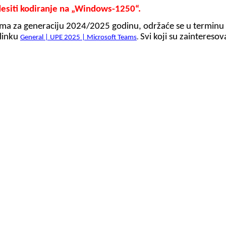
odesiti kodiranje na „Windows-1250“.
ima za generaciju 2024/2025 godinu, održaće se u termin
linku
Svi koji su zaintereso
General | UPE 2025 | Microsoft Teams
.