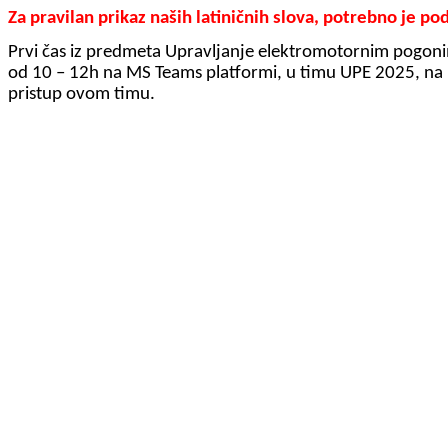
Za pravilan prikaz naših latiničnih slova, potrebno je p
Prvi čas iz predmeta Upravljanje elektromotornim pogon
od 10 – 12h na MS Teams platformi, u timu UPE 2025, na 
pristup ovom timu.