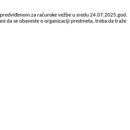
u predviđenom za računske vežbe u sredu 24.07.2025.god.
vani da se obaveste o organizaciji predmeta, treba da traže